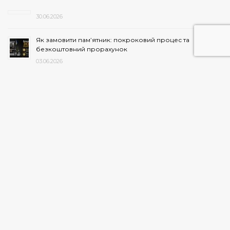
30.06.2026
Як замовити пам’ятник: покроковий процес та
безкоштовний прорахунок
03.06.2026
Ваша ідея — закарбована в граніті
27.05.2026
Програма лояльності
27.05.2026
Коли краще встановлювати пам’ятник після поховання
— поради експертів
20.03.2026