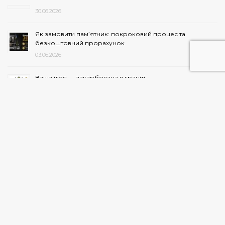
30.06.2026
Як замовити пам’ятник: покроковий процес та
безкоштовний прорахунок
03.06.2026
Ваша ідея — закарбована в граніті
27.05.2026
Програма лояльності
27.05.2026
Коли краще встановлювати пам’ятник після поховання
— поради експертів
20.03.2026