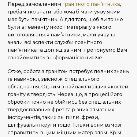
Перед замовленням
гранітного пам’ятника
,
треба чітко знати, або хоча б мати уяву яким
має бути пам’ятник. А для того, щоб ви точно
були впевнені у якості матеріалу з якого
виготовляються пам’ятники, мали уяву та
знали всі аспекти служби гранітного
пам’ятника та догляд за ним, пропонуємо Вам
ознайомитись з інформацією нижче.
Отже, робота з гранітом потребує певних знань
та навичок, і, звісно ж, спеціального
обладнання. Одним з найважливіших якостей
граніту є твердість. Через що, в процесі його
обробки точно не обійтись без спеціальних
твердосплавних фрез та різних алмазних
інструментів, таких як; пили, фрези,
шліфувальні круги тощо. Тільки вони взмозі
справитись із цим міцним матеріалом. Крім