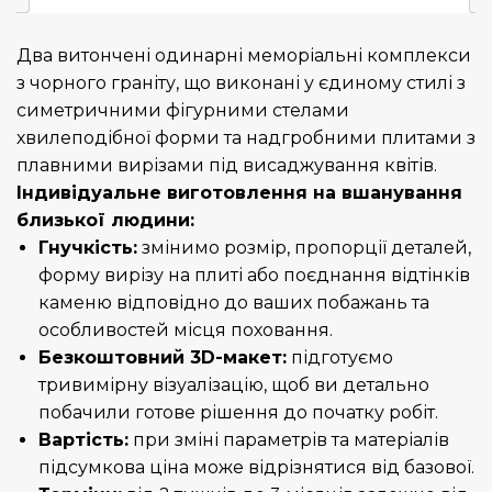
Два витончені одинарні меморіальні комплекси
з чорного граніту, що виконані у єдиному стилі з
симетричними фігурними стелами
хвилеподібної форми та надгробними плитами з
плавними вирізами під висаджування квітів.
Індивідуальне виготовлення на вшанування
близької людини:
Гнучкість:
змінимо розмір, пропорції деталей,
форму вирізу на плиті або поєднання відтінків
каменю відповідно до ваших побажань та
особливостей місця поховання.
Безкоштовний 3D-макет:
підготуємо
тривимірну візуалізацію, щоб ви детально
побачили готове рішення до початку робіт.
Вартість:
при зміні параметрів та матеріалів
підсумкова ціна може відрізнятися від базової.