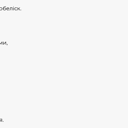
обеліск.
ми,
я.