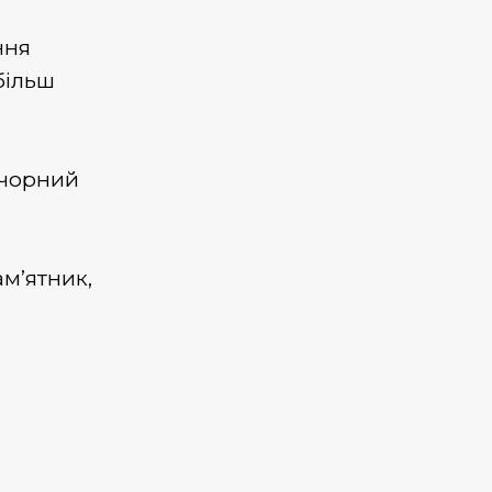
ння
більш
 чорний
ам’ятник,