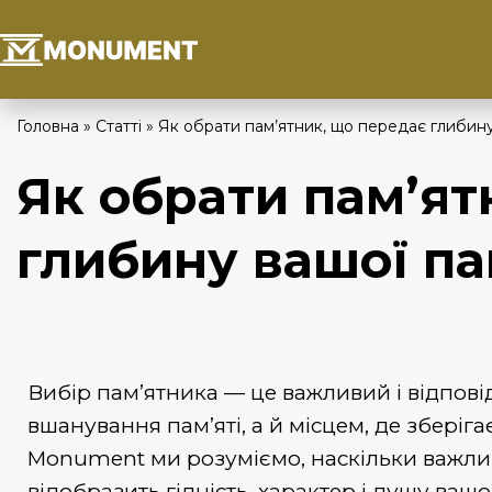
Головна
»
Статті
»
Як обрати пам’ятник, що передає глибину
Як обрати пам’ят
глибину вашої па
Вибір пам’ятника
— це важливий і відпові
вшанування пам’яті, а й місцем, де зберіг
Monument
ми розуміємо, наскільки важли
відобразить гідність, характер і душу ваш