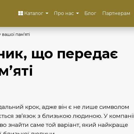
Каталог
Про нас
Блог
Партнерам
 вашої пам’яті
ник, що передає
м’яті
дальний крок, адже він є не лише символом
ається зв’язок з близькою людиною. У компані
во знайти саме той варіант, який найкраще
ої близької людини.