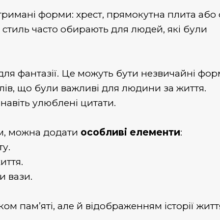
римані форми: хрест, прямокутна плита або 
й стиль часто обирають для людей, які були
ля фантазії. Це можуть бути незвичайні фор
лів, що були важливі для людини за життя.
 навіть улюблені цитати.
м, можна додати
особливі елементи
:
ту.
иття.
и вази.
ом пам’яті, але й відображенням історії житт