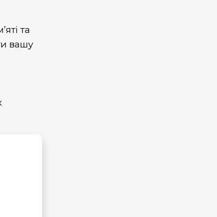
’яті та
ти вашу
х