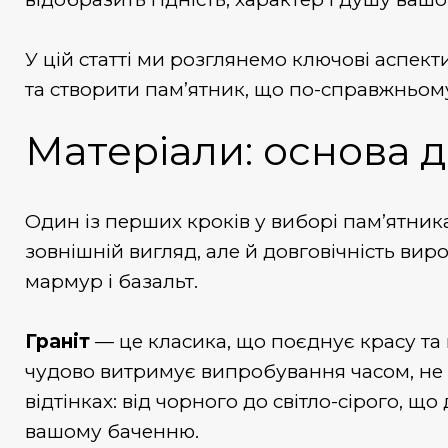
У цій статті ми розглянемо ключові аспек
та створити пам’ятник, що по-справжньому
Матеріали: основа д
Один із перших кроків у виборі пам’ятник
зовнішній вигляд, але й довговічність ви
мармур і базальт.
Граніт
— це класика, що поєднує красу та п
чудово витримує випробування часом, не бо
відтінках: від чорного до світло-сірого, щ
вашому баченню.