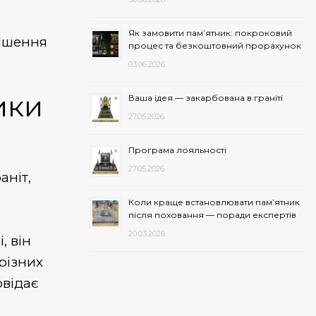
Як замовити пам’ятник: покроковий
рішення
процес та безкоштовний прорахунок
03.06.2026
ики
Ваша ідея — закарбована в граніті
27.05.2026
Програма лояльності
27.05.2026
аніт,
Коли краще встановлювати пам’ятник
після поховання — поради експертів
20.03.2026
, він
різних
овідає