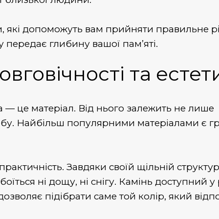
ти, які допоможуть вам прийняти правильне 
 передає глибину вашої пам’яті.
овговічності та естет
а — це матеріал. Від нього залежить не лише
робу. Найбільш популярними матеріалами є гр
рактичність. Завдяки своїй щільній структурі
їться ні дощу, ні снігу. Камінь доступний у 
о дозволяє підібрати саме той колір, який відп